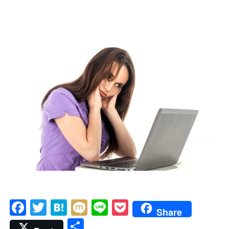
Facebook
Twitter
Hatena
Mixi
Line
Pocket
Share
共