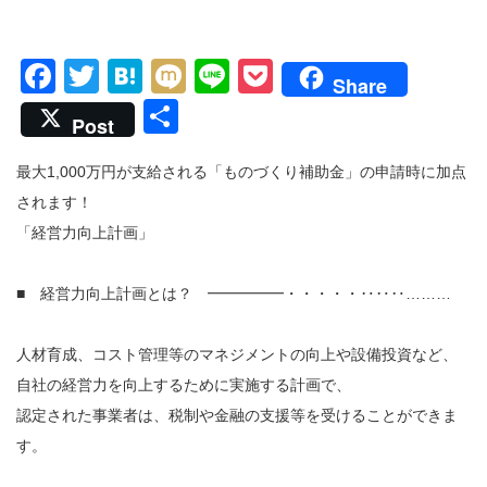
Facebook
Twitter
Hatena
Mixi
Line
Pocket
Share
共
Post
有
最大1,000万円が支給される「ものづくり補助金」の申請時に加点
されます！
「経営力向上計画」
■ 経営力向上計画とは？ ━━━━━・・・・・‥‥‥………
人材育成、コスト管理等のマネジメントの向上や設備投資など、
自社の経営力を向上するために実施する計画で、
認定された事業者は、税制や金融の支援等を受けることができま
す。